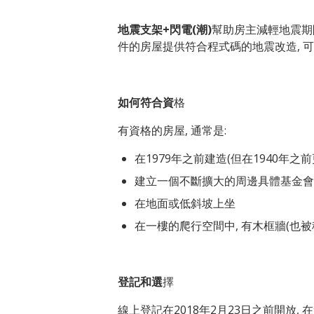
地震支架+閃電(潮)
幫助房主減輕地震期
件的房屋提供符合程式碼的地震改造, 可申
如何符合資
格
有資格的房屋, 通常是:
在1979年之前建造(但在1940年之
建立一個不斷擴大的周邊具體基金會
在地面或低斜坡上坐
在一樓的爬行空間中, 有木框牆(也被
登記和選
擇
線上登記在2018年2月23日之前開放, 