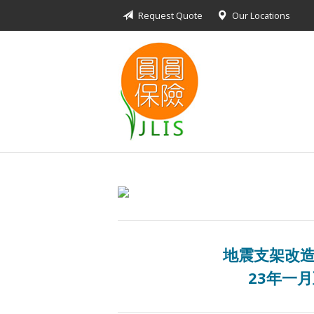
Request Quote
Our Locations
About Us
Request a Quote
Insurance Products
Blog
Contact
地震支架改造
23年一月