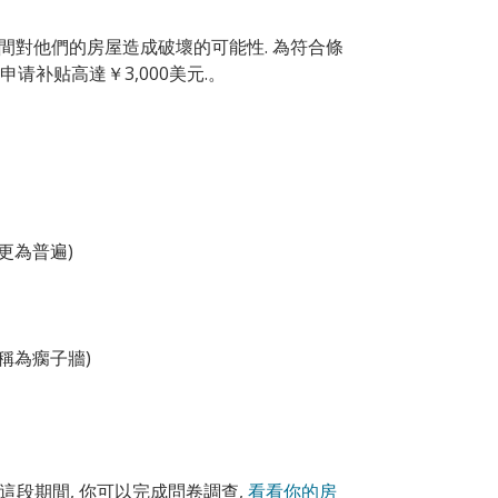
間對他們的房屋造成破壞的可能性. 為符合條
请补贴高達￥3,000美元.。
前更為普遍)
稱為瘸子牆)
在這段期間, 你可以完成問卷調查,
看看你的房